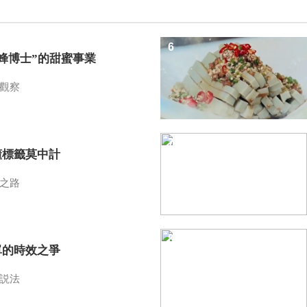
6
蜜蜂博士”的甜蜜事業
觀察
7
懂標籤莫中計
之路
8
單的時效之爭
説法