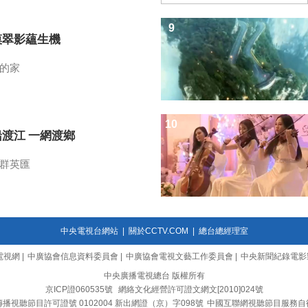
9
漠翠影蘊生機
的家
10
船渡江 一網渡鄉
群英匯
中央電視台網站
|
關於CCTV.COM
|
總台總經理室
電視網
|
中廣協會信息資料委員會
|
中廣協會電視文藝工作委員會
|
中央新聞紀錄電影
中央廣播電視總台 版權所有
京ICP證060535號
網絡文化經營許可證文網文[2010]024號
播視聽節目許可證號 0102004 新出網證（京）字098號
中國互聯網視聽節目服務自