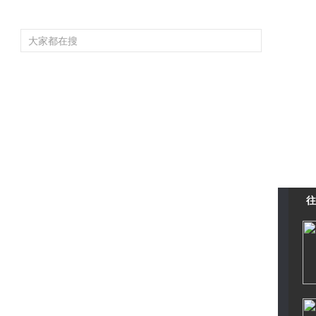
頻道大全
欄目大全
片庫
4K專區
聽
育
電影
國防軍事
電視劇
紀錄
科教
戲曲
社會與法
少
往