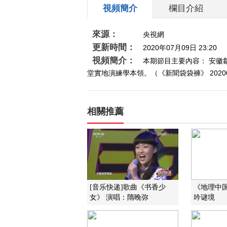
視頻簡介
欄目介紹
來源：
央視網
更新時間：
2020年07月09日 23:20
視頻簡介：
本期節目主要內容： 安
堂實地演練學本領。（《新聞袋袋褲》 20200
相關推薦
[音乐快递]歌曲《书香少
《地理中国》
女》 演唱：隋晚弥
吟谜境