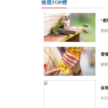
收視TOP榜
1
“
道德
2
看
健康
3
保
今日