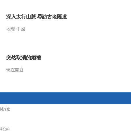
2020-06-17 02:09:17
深入太行山脈 尋訪古老陘道
《新闻袋袋裤》
20200615
地理·中國
2020-06-16 01:03:22
《新闻袋袋裤》
20200612
突然取消的婚禮
現在開庭
2020-06-13 02:17:30
《新闻袋袋裤》
20200611
2020-06-12 00:11:34
製片廠
《新闻袋袋裤》
20200610
律公約