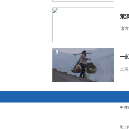
4
荒
遠方
5
一
三農
中國
網上傳