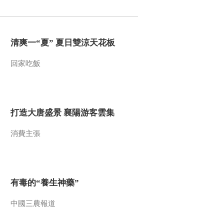
2020-06-23 02:00:58
《新闻袋袋裤》
清爽一“夏” 夏日雙涼天花板
20200619
回家吃飯
2020-06-20 00:51:08
《新闻袋袋裤》
20200618
打造大唐盛景 襄陽游客雲集
2020-06-19 01:25:11
消費主張
《新闻袋袋裤》
20200617
有毒的“養生神藥”
2020-06-18 01:07:14
《新闻袋袋裤》
中國三農報道
20200616