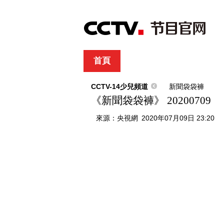
首頁
直播
節目單
綜合
新聞
財經
綜藝
中文國際
體
CCTV-14少兒頻道
新聞袋袋褲
《新聞袋袋褲》 20200709
來源：
央視網
2020年07月09日 23:20