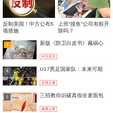
反制美国！中方公布5
上班“摸鱼”公司有权开
项措施
除吗？
新版《防卫白皮书》藏祸心
3
今日关注
U17男足国家队：未来可期
4
足球之夜
三招教你识破真假全麦面包
5
健康之路