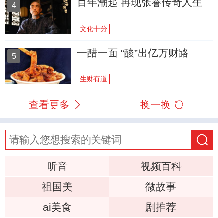
百年潮起 再现张謇传奇人生
4
文化十分
一醋一面 “酸”出亿万财路
5
生财有道
查看更多
换一换
听音
视频百科
祖国美
微故事
ai美食
剧推荐