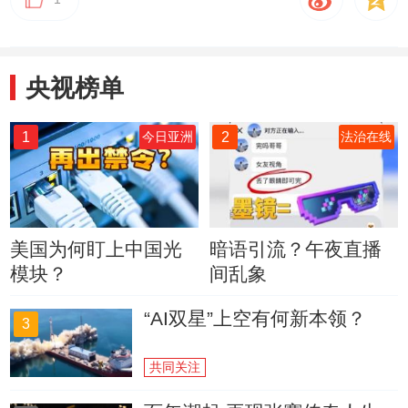
央视榜单
1
2
今日亚洲
法治在线
美国为何盯上中国光
暗语引流？午夜直播
模块？
间乱象
“AI双星”上空有何新本领？
3
共同关注