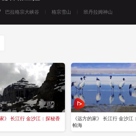
巴拉格宗大峡谷
格宗雪山
班丹拉姆神山
中
家》 长江行 金沙江：探秘香
《远方的家》 长江行 金沙江
帕海