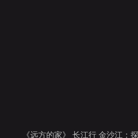
財經
教育
鄉村振興
生態環境
一帶一路
大國智造
大國展會
大國保險
雲頂對話
CCTV.節目官網
直播
節目單
欄目
片庫
《远方的家》 长江行 金沙江：