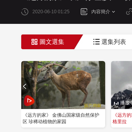
2020-06-10 01:25
內容簡介
圖文選集
選集列表
播放
好地方
《远方的家》 金佛山国家级自然保护
《远方的
区 珍稀动植物的家园
格里拉