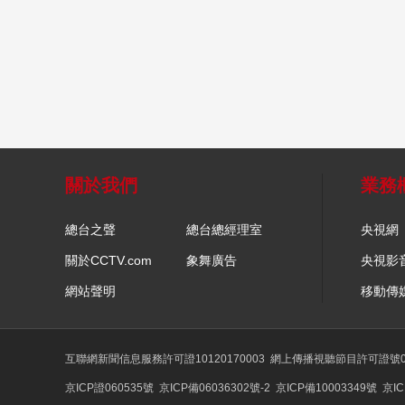
關於我們
業務
總台之聲
總台總經理室
央視網
關於CCTV.com
象舞廣告
央視影
網站聲明
移動傳
互聯網新聞信息服務許可證10120170003
網上傳播視聽節目許可證號01
京ICP證060535號
京ICP備06036302號-2
京ICP備10003349號
京IC