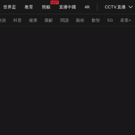
世界盃
教育
熊貓
直播中國
4K
CCTV.直播
式妙語
主持人
下載央視影音
熱解讀
天天學習
旅游
科普
健康
樂齡
閱讀
藝術
數智
5G
産業+
紀錄片網
國家大劇院
大型活動
科技
法治
文娛
人物
公益
圖片
習式妙語
央視快評
央視網評
光華銳評
鋒面
頻道
VR/AR
4K專區
全景新聞
請入列
人生第一次
人生第二次
年冬奧會
CBA
NBA
中超
國足
國際足球
網球
綜
體育江湖
文化體育
冰雪道路
足球道路