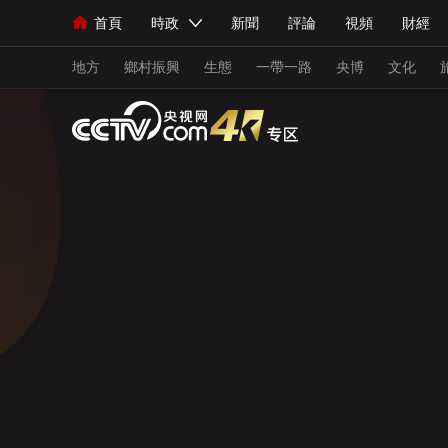
首頁
時政
新聞
評論
視頻
財經
人民領袖習近平
直播
海外頻道
片庫
iPanda
欄目大全
聯播+
English
中國領導人
節目單
Монгол
聽音
央視快評
微視頻
習
地方
鄉村振興
生態
一帶一路
央博
文化
總台春晚
網絡春晚
共産黨員網
秧紀錄
新聞
國內
國際
評論
經濟
軍事
人民領袖習近平
聯播+
熱解讀
天天學習
視頻
小央視頻
小央直播
直播中國
熊貓
現場
前線
比劃
快看
藍海中國
新兵
體育
直播
競猜
2026年世界盃
2026
VIP會員
CCTV奧林匹克頻道
生活體育大會