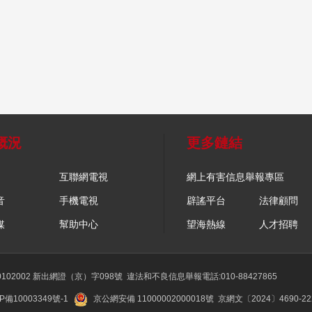
概況
更多鏈結
互聯網電視
網上有害信息舉報專區
音
手機電視
辟謠平台
法律顧問
媒
幫助中心
望海熱線
人才招聘
02002 新出網證（京）字098號
違法和不良信息舉報電話:010-88427865
P備10003349號-1
京公網安備 11000002000018號
京網文〔2024〕4690-2