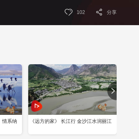
102
分享
：情系纳
《远方的家》 长江行 金沙江水润丽江
《远方
季