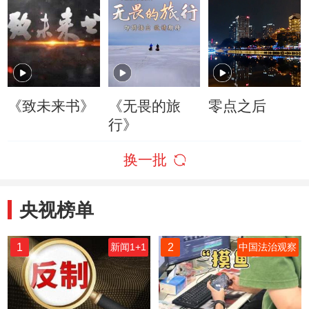
《致未来书》
《无畏的旅
零点之后
行》
换一批
央视榜单
1
2
新闻1+1
中国法治观察