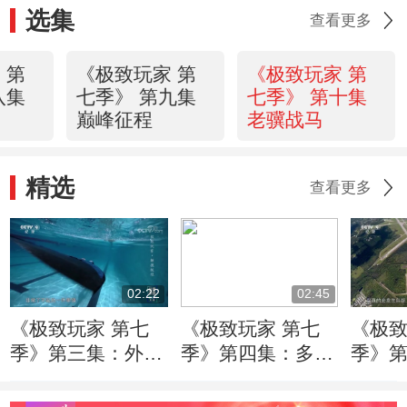
选集
查看更多
 第
《极致玩家 第
《极致玩家 第
八集
七季》 第九集
七季》 第十集
巅峰征程
老骥战马
精选
查看更多
02:22
02:45
《极致玩家 第七
《极致玩家 第七
《极致
季》第三集：外企
季》第四集：多年
季》
辞职 全情投入潜
跳伞 于音落下一
在喜
水事业
身伤病
翼装飞