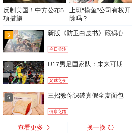
反制美国！中方公布5
上班“摸鱼”公司有权开
项措施
除吗？
新版《防卫白皮书》藏祸心
3
今日关注
U17男足国家队：未来可期
4
足球之夜
三招教你识破真假全麦面包
5
健康之路
查看更多
换一换