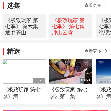
选集
查看更多
《极致玩家 第
《极致玩家 第
《极
七季》 第六集
七季》 第七集
七季
逐梦苍山
冲出云霄
绝壁
精选
查看更多
00:25
00:58
《极致玩家 第七
《极致玩家 第七
《极致
季》第一
季》第一集：上百
季》第
集：“14+7+2”人类
斤重的雪橇 六七
冲顶下
登山探险的终极梦
十斤的背包 身体