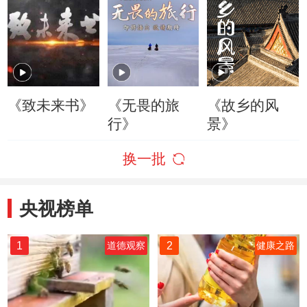
《致未来书》
《无畏的旅
《故乡的风
行》
景》
换一批
央视榜单
1
2
道德观察
健康之路