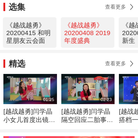
选集
查看更多
《越战越勇》
《越战越勇》
《越
20200415 和明
20200408 2019
202
星朋友云会面
年度盛典
新生
精选
查看更多
01:25
02:23
[越战越勇]闫学晶
[越战越勇]闫学晶
[越战
小女儿首度出镜
隔空回应二胎事件
搭档
献唱歌曲萌化众人
分享鲜为人知的惊
孙涛
心
险遭遇
二胎