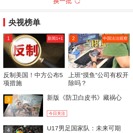
换一批
央视榜单
1
2
新闻1+1
中国法治观察
反制美国！中方公布5
上班“摸鱼”公司有权开
项措施
除吗？
新版《防卫白皮书》藏祸心
3
今日关注
U17男足国家队：未来可期
4