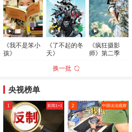
《我不是笨小
《了不起的冬
《疯狂摄影
孩》
天》
师》第二季
换一批
央视榜单
1
2
新闻1+1
中国法治观察