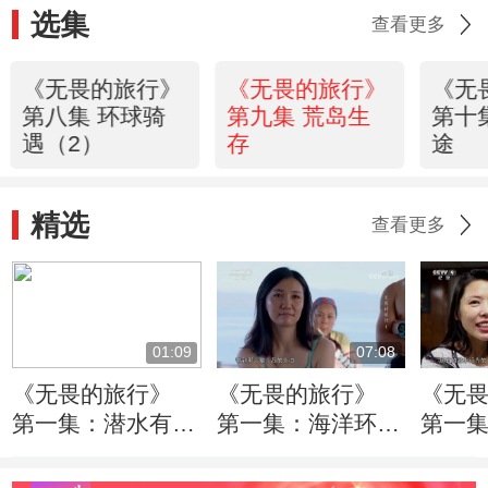
选集
查看更多
《无畏的旅行》
《无畏的旅行》
《无
第八集 环球骑
第九集 荒岛生
第十
遇（2）
存
途
精选
查看更多
01:09
07:08
《无畏的旅行》
《无畏的旅行》
《无
第一集：潜水有多
第一集：海洋环境
第一
危险？不考虑这些
保护志愿者冒着巨
危险潜
因素会有生命危险
大风险寻找鲸鲨
于拍