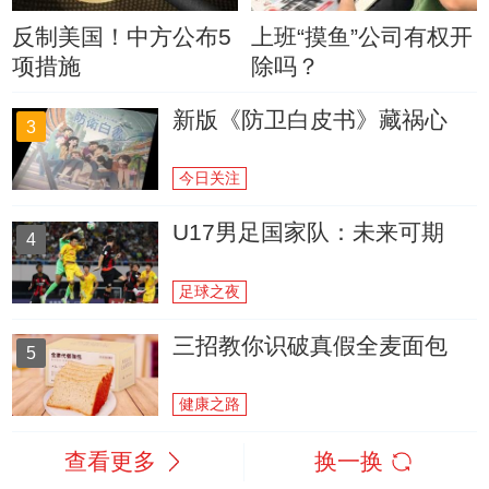
反制美国！中方公布5
上班“摸鱼”公司有权开
项措施
除吗？
新版《防卫白皮书》藏祸心
3
今日关注
U17男足国家队：未来可期
4
足球之夜
三招教你识破真假全麦面包
5
健康之路
查看更多
换一换