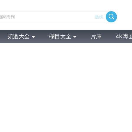
熱榜
頻道大全
欄目大全
片庫
4K專