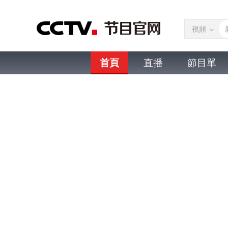
視頻
首頁
直播
節目單
微視頻