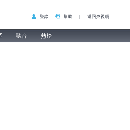
登錄
幫助
|
返回央視網
區
聽音
熱榜