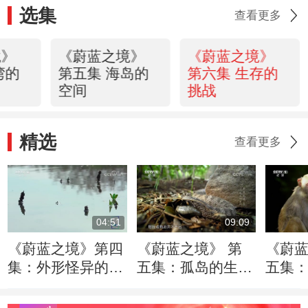
选集
查看更多
境》
《蔚蓝之境》
《蔚蓝之境》
湾的
第五集 海岛的
第六集 生存的
空间
挑战
精选
查看更多
04:51
09:09
《蔚蓝之境》第四
《蔚蓝之境》 第
《蔚蓝
集：外形怪异的生
五集：孤岛的生态
五集
物——中国鲎
系统有多脆弱？
掠事