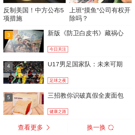
反制美国！中方公布5
上班“摸鱼”公司有权开
项措施
除吗？
新版《防卫白皮书》藏祸心
3
今日关注
U17男足国家队：未来可期
4
足球之夜
三招教你识破真假全麦面包
5
健康之路
查看更多
换一换