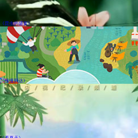
《昆虫的盛宴》
《慢慢到达》
《看夏天》