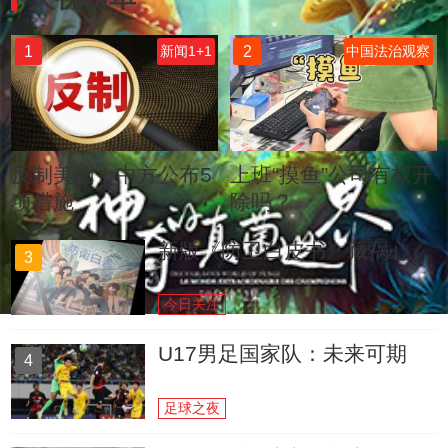
1
2
新闻1+1
中国法治观察
反制美国！中方公布5
上班“摸鱼”公司有权开
项措施
除吗？
新版《防卫白皮书》藏祸心
3
今日关注
U17男足国家队：未来可期
4
足球之夜