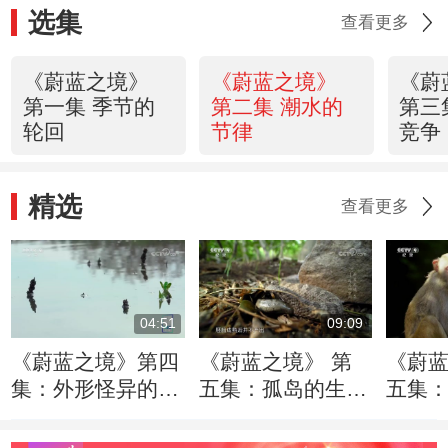
选集
查看更多
《蔚蓝之境》
《蔚蓝之境》
《蔚
第一集 季节的
第二集 潮水的
第三
轮回
节律
竞争
精选
查看更多
04:51
09:09
《蔚蓝之境》第四
《蔚蓝之境》 第
《蔚蓝
集：外形怪异的生
五集：孤岛的生态
五集
物——中国鲎
系统有多脆弱？
掠事