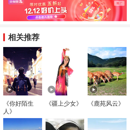
的演练
相关推荐
《你好陌生
《疆上少女》
《鹿苑风云》
人》