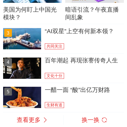
美国为何盯上中国光
暗语引流？午夜直播
模块？
间乱象
“AI双星”上空有何新本领？
3
共同关注
百年潮起 再现张謇传奇人生
4
文化十分
一醋一面 “酸”出亿万财路
5
生财有道
查看更多
换一换