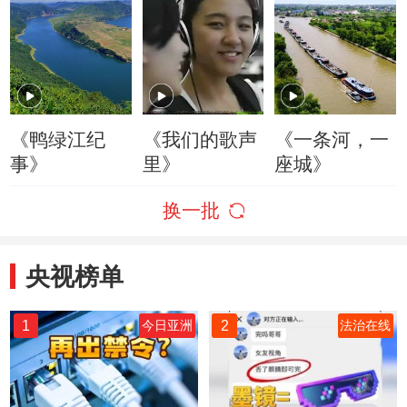
《鸭绿江纪
《我们的歌声
《一条河，一
事》
里》
座城》
换一批
央视榜单
1
2
今日亚洲
法治在线