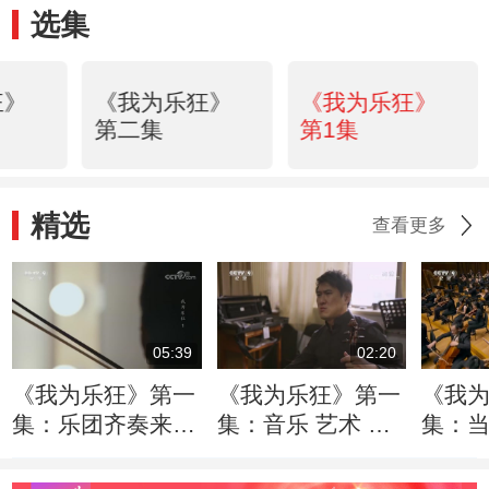
选集
狂》
《我为乐狂》
《我为乐狂》
第二集
第1集
精选
查看更多
05:39
02:20
《我为乐狂》第一
《我为乐狂》第一
《我
集：乐团齐奏来之
集：音乐 艺术 其
集：
不易 人前的一次
本身就是需要严谨
途开始
表演是背后无数次
对待的
今后“