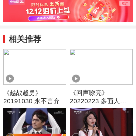
人
相关推荐
《越战越勇》
《回声嘹亮》
20191030 永不言弃
20220223 多面人生
张凯丽