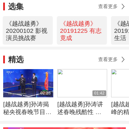
选集
查看更多
《越战越勇》
《越战越勇》
《越
20200102 影视
20191225 有志
201
演员挑战赛
竟成
生活
精选
查看更多
02:28
01:42
[越战越勇]孙涛揭
[越战越勇]孙涛讲
[越战
秘央视春晚节目审
述春晚残酷性 节
峰的
查套路
目被“毙”不遗憾 要
把位置留给更好的