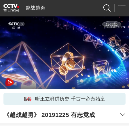
越战越勇
听王立群讲历史 千古一帝秦始皇
《越战越勇》 20191225 有志竟成