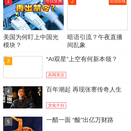
1
2
今日亚洲
法治在线
美国为何盯上中国光
暗语引流？午夜直播
模块？
间乱象
“AI双星”上空有何新本领？
3
共同关注
百年潮起 再现张謇传奇人生
4
文化十分
一醋一面 “酸”出亿万财路
5