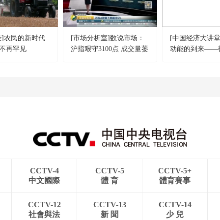
经]农民的新时代
[市场分析室]数说市场：
[中国经济大讲堂
不再罕见
沪指艰守3100点 成交量萎
动能的到来——
缩
CCTV-4
CCTV-5
CCTV-5+
中文國際
體 育
體育賽事
CCTV-12
CCTV-13
CCTV-14
社會與法
新 聞
少 兒