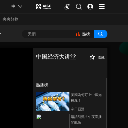
中
央央好物
熱榜
中国经济大讲堂
收藏
正在播放
熱播榜
美國為何盯上中國光
模塊？
今日亞洲
合體育
亞冬會
暗語引流？午夜直播
間亂象