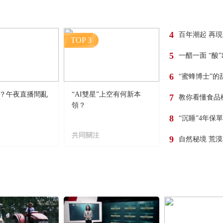
4
百年潮起 再
TOP 3
5
一醋一面 “酸
6
“蜜蜂博士”的
？午夜直播間亂
“AI雙星”上空有何新本
7
教你看懂食品
領？
8
“沉睡”4年保
共同關注
9
自然秘境 荒