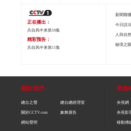
新聞聯
正在播出：
今日説
兵自风中来第10集
人與自
精彩预告：
秘境之
兵自风中来第11集
關於我們
業務
總台之聲
總台總經理室
央視網
關於CCTV.com
象舞廣告
央視影
網站聲明
移動傳