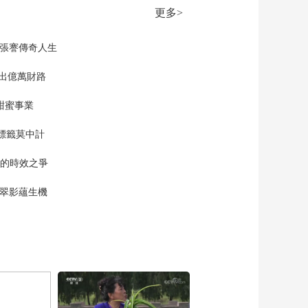
更多>
現張謇傳奇人生
”出億萬財路
甜蜜事業
標籤莫中計
單的時效之爭
漠翠影蘊生機