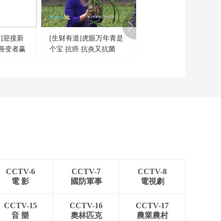
]迎接新
[生财有道]虎眼万年青是
[央视财经评论]住房租
善变者赢
个宝 抗癌 抗炎又抗菌
时代来了 你准备好了吗
CCTV-6
CCTV-7
CCTV-8
電 影
國防軍事
電視劇
CCTV-15
CCTV-16
CCTV-17
音 樂
奧林匹克
農業農村