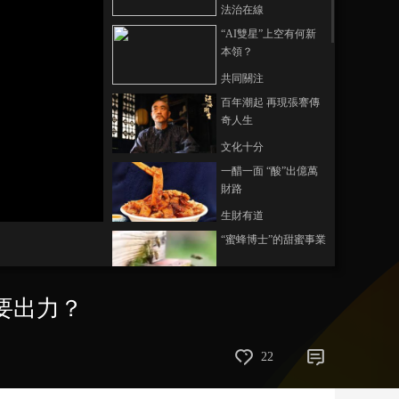
法治在線
藝術
汽車
數智
5G
産業+
“AI雙星”上空有何新
本領？
時尚
天氣
才藝
網展
央央好物
共同關注
百年潮起 再現張謇傳
奇人生
文化十分
一醋一面 “酸”出億萬
財路
生財有道
“蜜蜂博士”的甜蜜事業
道德觀察
都要出力？
教你看懂食品標籤莫
中計
健康之路
22
“沉睡”4年保單的時效
之爭