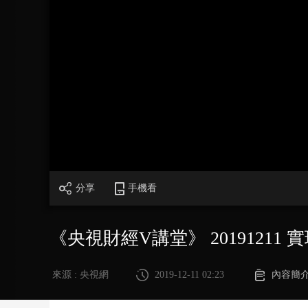
財經
教育
鄉村振興
生態環境
一帶一路
大國智造
大國展會
大國保險
雲頂對話
CCTV.節目官網
直播
節目單
欄目
片庫
分享
手機看
《央視財經V講堂》 201912
來源 : 央視網
2019-12-11 02:23
內容簡