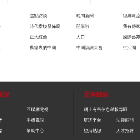
播
焦點訪談
晚間新聞
經典咏
法
時代楷模發佈廳
開講啦
我有傳
然
正大綜藝
人口
國際藝
眼
典籍裏的中國
中國詩詞大會
生活圈
概況
更多鏈結
互聯網電視
網上有害信息舉報專區
音
手機電視
辟謠平台
法律顧問
媒
幫助中心
望海熱線
人才招聘