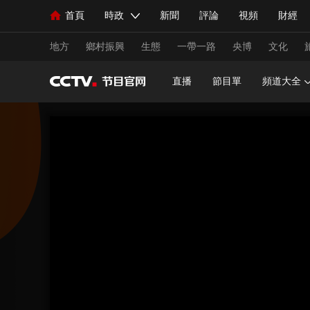
首頁
時政
新聞
評論
視頻
財經
人民領袖習近平
直播
海外頻道
片庫
iPanda
欄目大全
聯播+
English
中國領導人
節目單
Монгол
聽音
央視快評
微視頻
習
地方
鄉村振興
生態
一帶一路
央博
文化
直播
節目單
頻道大全
總台春晚
網絡春晚
共産黨員網
秧紀錄
新聞
國內
國際
評論
經濟
軍事
人民領袖習近平
聯播+
熱解讀
天天學習
視頻
小央視頻
小央直播
直播中國
熊貓
現場
前線
比劃
快看
藍海中國
新兵
體育
直播
競猜
2026年世界盃
2026年
VIP會員
CCTV奧林匹克頻道
生活體育大會