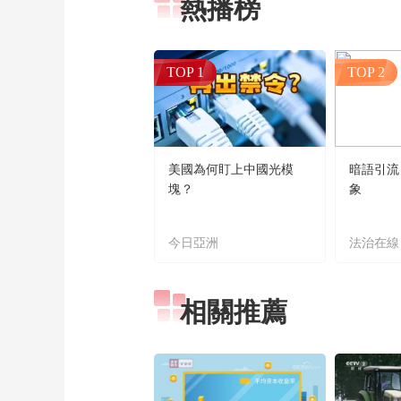
熱播榜
TOP 1
TOP 2
美國為何盯上中國光模
暗語引流
塊？
象
今日亞洲
法治在線
相關推薦