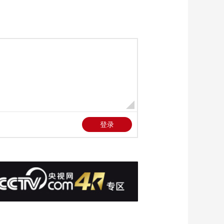
今日説法
自然秘境 荒漠翠影蘊
生機
遠方的家
“最後的水上公交”擺渡
人
三農群英匯