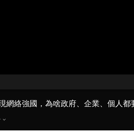
央博
非遺
文化
旅游
科普
健康
樂齡
閱讀
雲起
超級工廠
智敬中國
全民健康
顏選攻略
海洋
收視榜
總台企業白名單
11 實現網絡強國，為啥政府、企業、個人
介