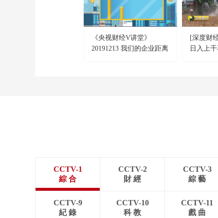
《央视财经V讲堂》
[深度财
20191213 我们的企业距离
日入上千
伟大还有多远？
CCTV-1
CCTV-2
CCTV-3
綜 合
財 經
綜 藝
CCTV-9
CCTV-10
CCTV-11
紀 錄
科 教
戲 曲