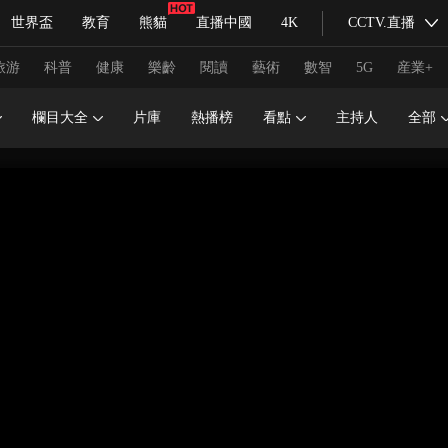
世界盃
教育
熊貓
直播中國
4K
CCTV.直播
式妙語
主持人
下載央視影音
熱解讀
天天學習
旅游
科普
健康
樂齡
閱讀
藝術
數智
5G
産業+
欄目大全
片庫
熱播榜
看點
主持人
全部
紀錄片網
國家大劇院
大型活動
科技
法治
文娛
人物
公益
圖片
習式妙語
央視快評
央視網評
光華銳評
鋒面
頻道
VR/AR
4K專區
全景新聞
請入列
人生第一次
人生第二次
冬奧會
CBA
NBA
中超
國足
國際足球
網球
綜
體育江湖
文化體育
冰雪道路
足球道路