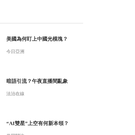
00:03:29
《大湖·青海》第三
集：急于证明自己的
张志善严重摔伤 无奈
00:02:34
退赛
《大湖·青海》第三
集：“柴达木户外第一
美國為何盯上中國光模塊？
人”的哈拉湖之行
00:11:30
今日亞洲
熱播榜
反制美國！中方公佈5
項措施
暗語引流？午夜直播間亂象
新聞1+1
上班“摸魚”公司有權開
法治在線
除嗎？
中國法治觀察
新版《防衛白皮書》
藏禍心
“AI雙星”上空有何新本領？
今日關注