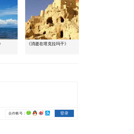
《大湖·青海》第二
集：法螺号响起 村民
们庙堂聚集饮茶诵经
00:03:44
《大湖·青海》第二
集：青海湖畔 一些人
坚守着逐水草而居的
00:03:01
》
《消逝在塔克拉玛干》
传统
《大湖·青海》第三
集：祭海仪式用起了
环保宝瓶
00:05:30
《大湖·青海》第三
集：不务正业的唐卡
画师想用好的摄影作
00:05:06
品证明自己
《大湖·青海》第三
集：为了家门口的环
湖赛 青海天佑德自行
00:06:22
车队努力备战
《大湖·青海》第三
集：风再大雨再大 六
月会的舞蹈不能停