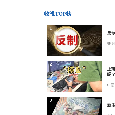
收視TOP榜
1
反
新聞
2
上
嗎
中國
3
新