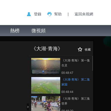
登錄
幫助
|
返回央視網
熱榜
微視頻
《大湖·青海》 第
正在播放
二集 家园
《大湖·青海》
收藏
《大湖·青海》 第一集
生灵
00:48:47
《大湖·青海》 第二集
家园
00:48:44
《大湖·青海》 第三集
世界