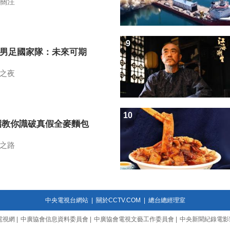
關注
9
7男足國家隊：未來可期
之夜
10
招教你識破真假全麥麵包
之路
中央電視台網站
|
關於CCTV.COM
|
總台總經理室
電視網
|
中廣協會信息資料委員會
|
中廣協會電視文藝工作委員會
|
中央新聞紀錄電影