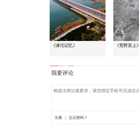
《滹沱记忆》
《荒野至上