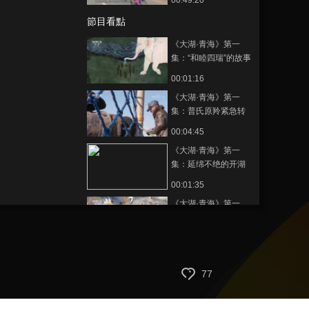
00:49:20
節目看點
《大湖·青海》第一
集：“和睦四瑞”的故事
00:01:16
《大湖·青海》第一
集：普氏原羚紧急转
移 日夜守护它们的老
00:04:45
吴也跟着搬家
《大湖·青海》第一
集：延绵不绝的开湖
大戏
00:01:35
《大湖·青海》第一
集：面积仅0.8平方公
里的鸟岛却栖息着数
00:06:23
以十万计的候鸟
《大湖·青海》第一
集：救鱼？对外地游
77
客来说很奇怪的事情
00:07:45
却对当地人十分重要