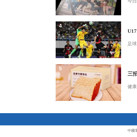
今日
4
U1
足球
5
三
健康
中國