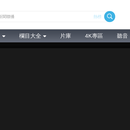
熱榜
全
欄目大全
片庫
4K專區
聽音