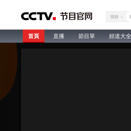
視頻
首頁
直播
節目單
頻道大