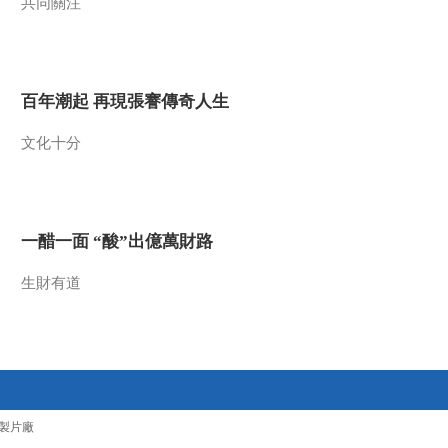
共同關注
U17男足國家隊：未
來可期
足球之夜
三招教你識破真假全
百年潮起 再現張謇傳奇人生
麥麵包
健康之路
文化十分
美國為何盯上中國光
模塊？
今日亞洲
暗語引流？午夜直播
一醋一面 “酸”出億萬財路
間亂象
生財有道
法治在線
“AI雙星”上空有何新本
領？
共同關注
百年潮起 再現張謇傳
奇人生
製片廠
文化十分