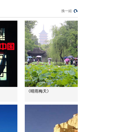
《大湖·青海》第一
集：黑颈鹤并不知道
換一組
有人为了它们的未来
00:05:17
负重前行
《大湖·青海》第一
集：母羊产崽时受惊
了 老吴只能在一旁干
00:04:02
着急
《大湖·青海》第二
集：千户庄园被誉
为“安多第一宅院”
00:02:56
《大湖·青海》第二
集：传统的制作工艺
土烧馍馍
00:04:19
《晴雨梅天》
《大湖·青海》第二
集：冰面穿行 岛上物
资供给的唯一途径
00:04:41
《大湖·青海》第二
集：村里年纪最长的
奶奶接受全村孩子们
00:01:47
的新春祝福