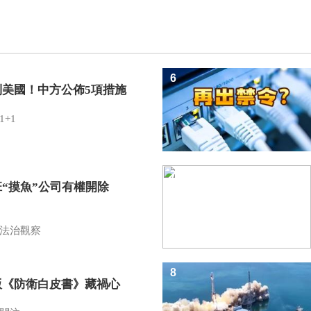
6
制美國！中方公佈5項措施
1+1
7
班“摸魚”公司有權開除
？
法治觀察
8
版《防衛白皮書》藏禍心