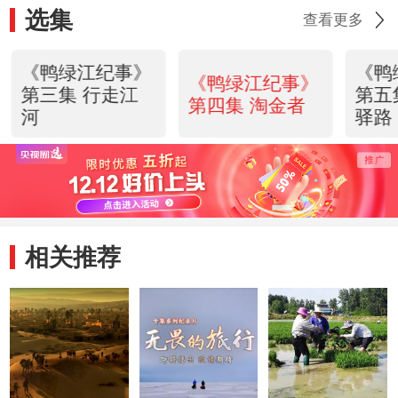
选集
查看更多
《鸭绿江纪事》
《鸭
《鸭绿江纪事》
第三集 行走江
第五
第四集 淘金者
河
驿路
相关推荐