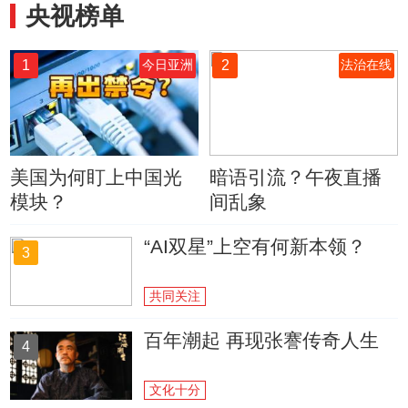
央视榜单
1
2
今日亚洲
法治在线
美国为何盯上中国光
暗语引流？午夜直播
模块？
间乱象
“AI双星”上空有何新本领？
3
共同关注
百年潮起 再现张謇传奇人生
4
文化十分