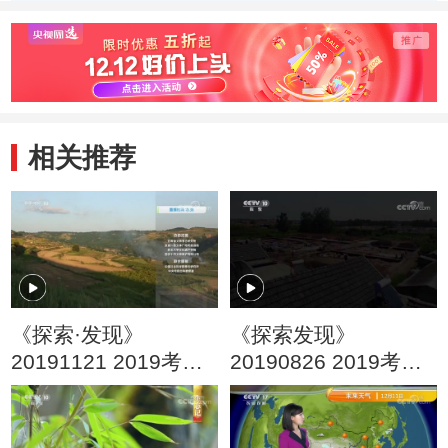
纸织画
视
相关推荐
《探索·发现》
《探索发现》
20191121 2019考古
20190826 2019考古
进行时 第四季 甘肃马
进行时 第三季 尧王城
家塬西戎墓地（下）
古墓发掘记