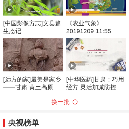
[中国影像方志]文县篇
《农业气象》
生态记
20191209 11:55
[远方的家]最美是家乡
[中华医药]甘肃：巧用
——甘肃 黄土高原上
经方 灵活加减防控疫
的艺术明珠
情
换一批
央视榜单