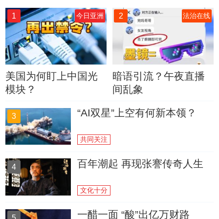
1
2
今日亚洲
法治在线
美国为何盯上中国光
暗语引流？午夜直播
模块？
间乱象
“AI双星”上空有何新本领？
3
共同关注
百年潮起 再现张謇传奇人生
4
文化十分
一醋一面 “酸”出亿万财路
5