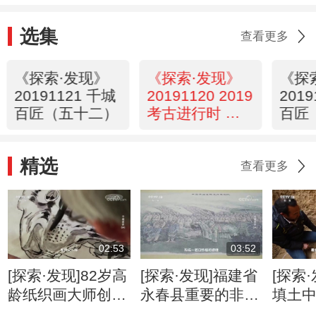
选集
查看更多
《探索·发现》
《探索·发现》
《探
20191121 千城
20191120 2019
201
百匠（五十二）
考古进行时 第
百匠
四季 甘肃马家
塬西戎墓地
精选
（中）
查看更多
02:53
03:52
[探索·发现]82岁高
[探索·发现]福建省
[探索
龄纸织画大师创作
永春县重要的非物
填土
《虎震五岳》
质文化遗产之一：
器 考