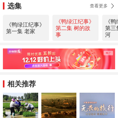
选集
查看更多
《鸭绿江纪事》
《鸭
《鸭绿江纪事》
第二集 树的故
第三
第一集 老家
事
河
相关推荐