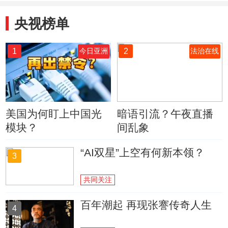
央视榜单
1
2
今日亚洲
法治在线
美国为何盯上中国光
暗语引流？午夜直播
模块？
间乱象
“AI双星”上空有何新本领？
3
共同关注
百年潮起 再现张謇传奇人生
4