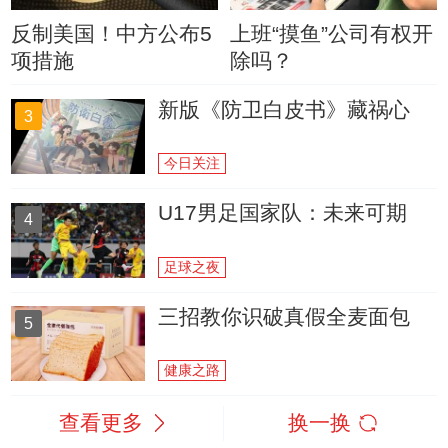
反制美国！中方公布5
上班“摸鱼”公司有权开
项措施
除吗？
新版《防卫白皮书》藏祸心
3
今日关注
U17男足国家队：未来可期
4
足球之夜
三招教你识破真假全麦面包
5
健康之路
查看更多
换一换