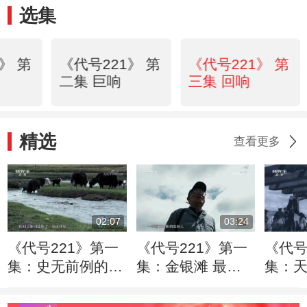
选集
》 第
《代号221》 第
《代号221》 第
二集 巨响
三集 回响
精选
查看更多
02:07
03:24
《代号221》第一
《代号221》第一
《代号
集：史无前例的大
集：金银滩 最理
集：
迁徙 前后历时三
想的核武器研制基
原上
个月
地