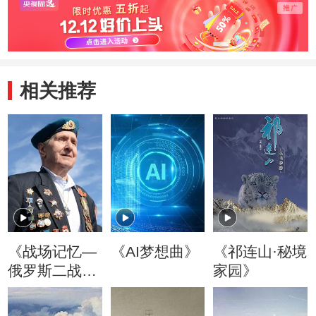
相关推荐
《战场记忆—
《AI梦想曲》
《祁连山·秘境
俄罗斯二战老
家园》
兵口述历史》
(精编版)