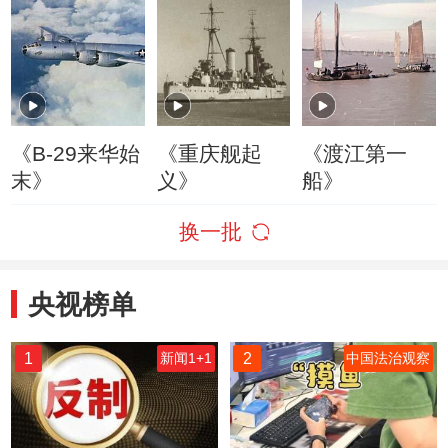
《B-29来华始
《重庆舰起
《渡江第一
末》
义》
船》
换一批
央视榜单
1
2
新闻1+1
中国法治观察