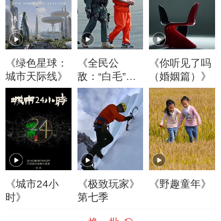
《绿色星球：
《全民公
《你听见了吗
城市天际线》
敌：“白毛”巴
（婚姻篇）》
尔杰》精编版
《城市24小
《极致玩家》
《野趣童年》
时》
第七季