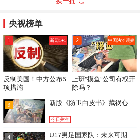
换一批
央视榜单
1
2
新闻1+1
中国法治观察
反制美国！中方公布5
上班“摸鱼”公司有权开
项措施
除吗？
新版《防卫白皮书》藏祸心
3
今日关注
U17男足国家队：未来可期
4