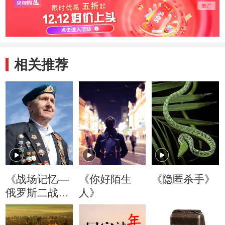
相关推荐
《战场记忆—
《你好陌生
《隐匿杀手》
俄罗斯二战老
人》
兵口述历史》
(精编版)