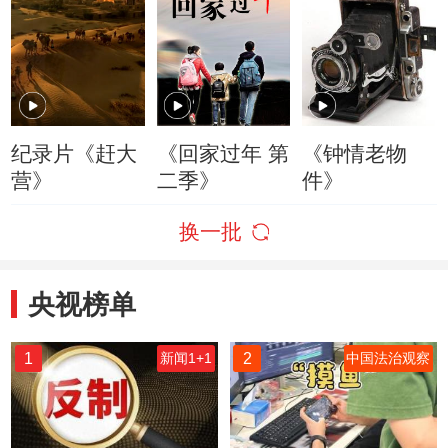
纪录片《赶大
《回家过年 第
《钟情老物
营》
二季》
件》
换一批
央视榜单
1
2
新闻1+1
中国法治观察