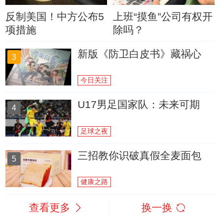
反制美国！中方公布5
上班“摸鱼”公司有权开
项措施
除吗？
新版《防卫白皮书》藏祸心
3
今日关注
U17男足国家队：未来可期
4
足球之夜
三招教你识破真假全麦面包
5
健康之路
查看更多
换一换