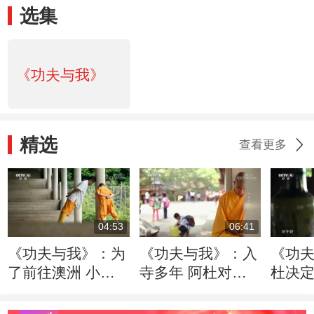
选集
《功夫与我》
精选
查看更多
04:53
06:41
《功夫与我》：为
《功夫与我》：入
《功
了前往澳洲 小牛
寺多年 阿杜对未
杜决
开始学习铁头功
来感到迷茫
寺后