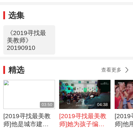
选集
《2019寻找最
美教师》
20190910
精选
查看更多
03:50
04:38
[2019寻找最美教
[2019寻找最美教
[20
师]他是城市建筑
师]她为孩子编织
师]他
设计师 更是人类
最美童年 绿水青
前进的