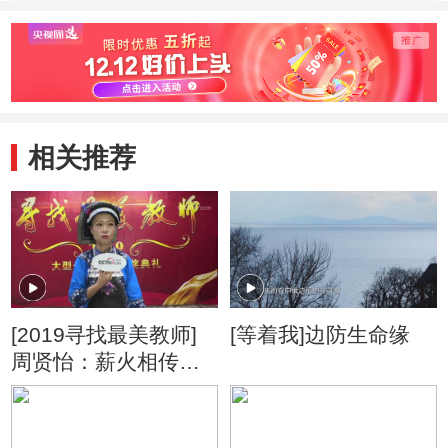
灵魂工程师
山间谱写幼教情怀
动筑
相关推荐
[2019寻找最美教师]
[等着我]边防生命缘
周贤怡：薪火相传为
农村幼教事业添砖加
瓦