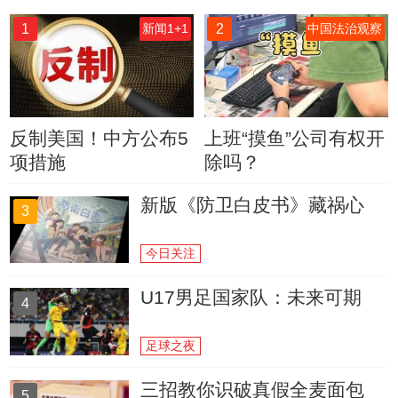
1
2
新闻1+1
中国法治观察
反制美国！中方公布5
上班“摸鱼”公司有权开
项措施
除吗？
新版《防卫白皮书》藏祸心
3
今日关注
U17男足国家队：未来可期
4
足球之夜
三招教你识破真假全麦面包
5