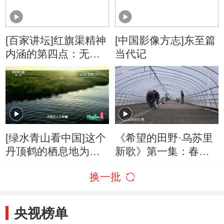
[百家讲坛]红旗渠精神
[中国影像方志]东至篇
内涵的第四点：无私
当代记
奉献
[绿水青山看中国]这个
《希望的田野·乌苏里
丹顶鹤的栖息地为什
新歌》第一集：春耕
么只有绿水没有青
即将开始 刘英凯忘我
换一批
山？
工作
央视榜单