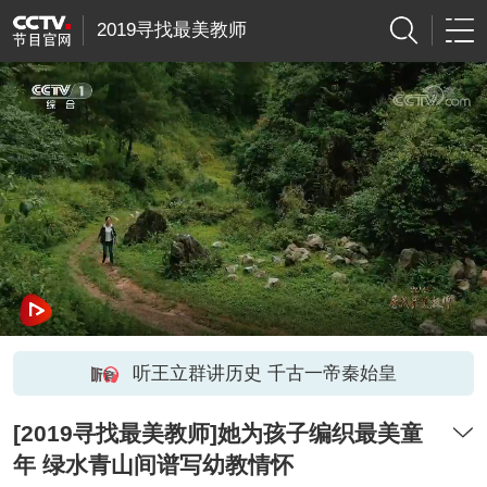
2019寻找最美教师
听王立群讲历史 千古一帝秦始皇
[2019寻找最美教师]她为孩子编织最美童
年 绿水青山间谱写幼教情怀