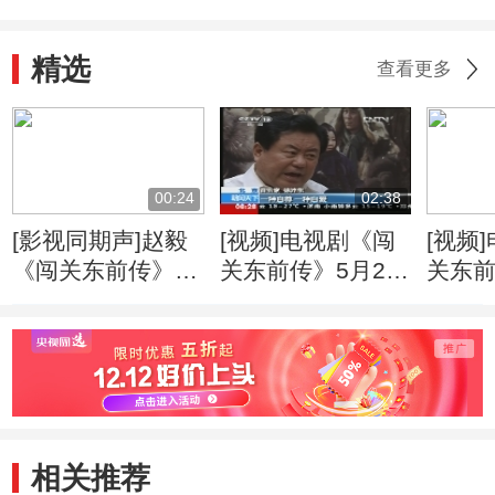
精选
查看更多
00:24
02:38
[影视同期声]赵毅
[视频]电视剧《闯
[视频
《闯关东前传》吃
关东前传》5月20
关东
苦头(20120319)
日开播：制作精良
妹闯关
打造史诗巨制
难不
相关推荐