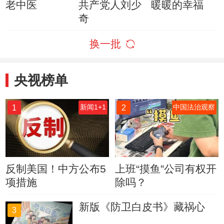
老中医
共产党人刘少
暖暖的幸福
奇
换一批
央视榜单
1
2
新闻1+1
中国法治观察
反制美国！中方公布5
上班“摸鱼”公司有权开
项措施
除吗？
新版《防卫白皮书》藏祸心
3