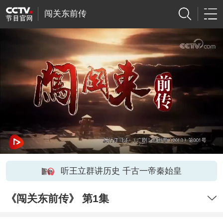
闯关东前传
听王立群讲历史 千古一帝秦始皇
《闯关东前传》 第1集