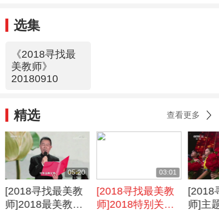
选集
《2018寻找最
美教师》
20180910
精选
查看更多
05:20
03:01
[2018寻找最美教
[2018寻找最美教
[20
师]2018最美教师
师]2018特别关注
师]主
获奖人——叶嘉莹
教师获奖人
的你》