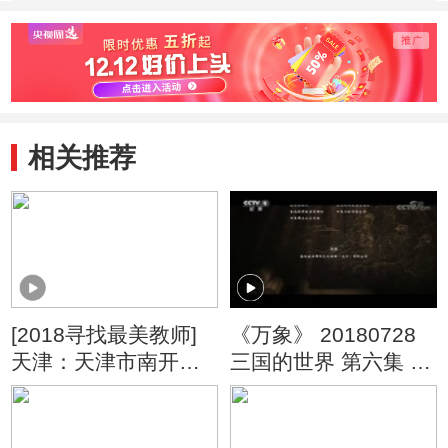
雅涵 
相关推荐
[2018寻找最美教师]
《万象》 20180728
天津：天津市南开区
三国的世界 第六集 良
科技实验小学 熊春奎
史演义共三国
（个人介绍）