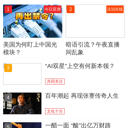
1
2
今日亚洲
法治在线
美国为何盯上中国光
暗语引流？午夜直播
模块？
间乱象
“AI双星”上空有何新本领？
3
共同关注
百年潮起 再现张謇传奇人生
4
文化十分
一醋一面 “酸”出亿万财路
5