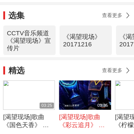
选集
查看更多
CCTV音乐频道
《渴望现场》
《渴
《渴望现场》宣
20171216
2017
传片
精选
查看更多
03:25
03:35
[渴望现场]歌曲
[渴望现场]歌曲
[渴望
《国色天香》 演
《彩云追月》 演
《柠檬
唱：张鹏 董飞
唱：黄诗荑 霍上
唱：钱