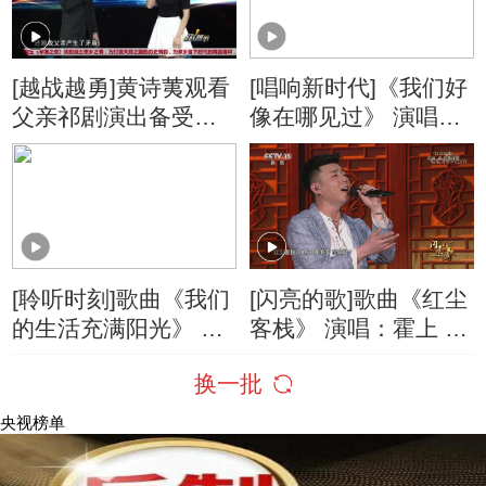
[越战越勇]黄诗荑观看
[唱响新时代]《我们好
父亲祁剧演出备受触
像在哪见过》 演唱：
动 重燃对祁剧的热情
付豪 黄诗荑
[聆听时刻]歌曲《我们
[闪亮的歌]歌曲《红尘
的生活充满阳光》 演
客栈》 演唱：霍上 黄
唱：黄诗荑
诗荑
换一批
央视榜单