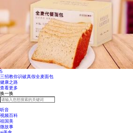
5
三招教你识破真假全麦面包
健康之路
查看更多
换一换
听音
视频百科
祖国美
微故事
ai美食