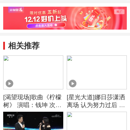
布
相关推荐
[渴望现场]歌曲《柠檬
[星光大道]娜日莎潇洒
树》 演唱：钱坤 次仁
离场 认为努力过后 都
罗布
是晴朗