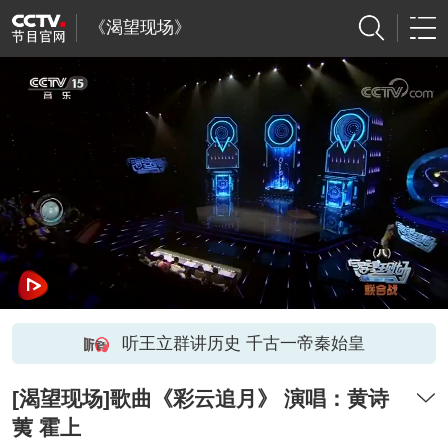
《渴望现场》
听王立群讲历史 千古一帝秦始皇
[渴望现场]歌曲《彩云追月》 演唱：黄诗
荑 霍上