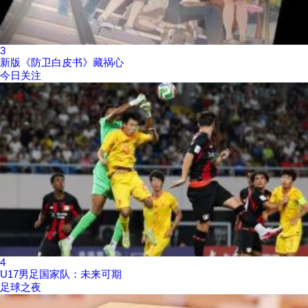
3
新版《防卫白皮书》藏祸心
今日关注
4
U17男足国家队：未来可期
足球之夜