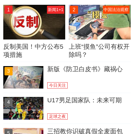
1
2
新闻1+1
中国法治观察
反制美国！中方公布5
上班“摸鱼”公司有权开
项措施
除吗？
新版《防卫白皮书》藏祸心
3
今日关注
U17男足国家队：未来可期
4
足球之夜
三招教你识破真假全麦面包
5