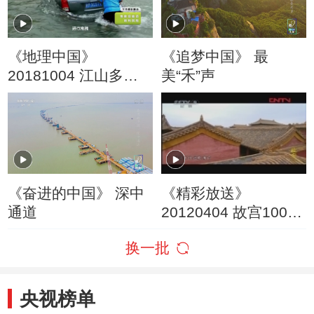
《地理中国》
《追梦中国》 最
20181004 江山多娇·
美“禾”声
流沙奇河
《奋进的中国》 深中
《精彩放送》
通道
20120404 故宫100
第54集 后宫前朝
换一批
央视榜单