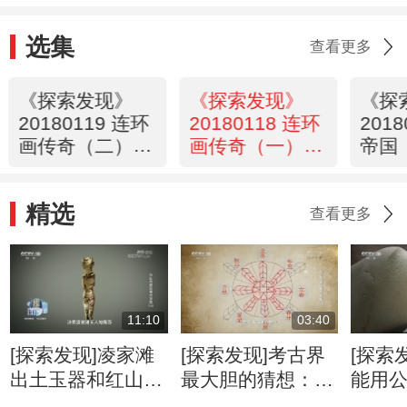
选集
查看更多
《探索发现》
《探索发现》
《探
20180119 连环
20180118 连环
201
画传奇（二）双
画传奇（一）新
帝国
绝
风
精选
查看更多
11:10
03:40
[探索发现]凌家滩
[探索发现]考古界
[探索
出土玉器和红山文
最大胆的猜想：它
能用
化如此相像 专家
就是神话中的洛书
先民