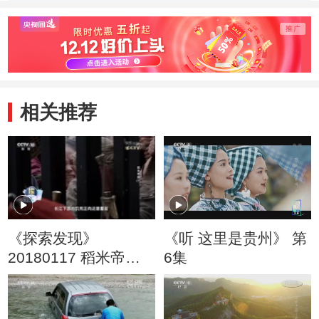
大胆猜测震惊世人
缘
相关推荐
《探索发现》
《听 这里是贵州》 第
20180117 稻米帝国
6集
（下）