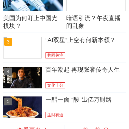
美国为何盯上中国光
暗语引流？午夜直播
模块？
间乱象
“AI双星”上空有何新本领？
3
共同关注
百年潮起 再现张謇传奇人生
4
文化十分
一醋一面 “酸”出亿万财路
5
生财有道