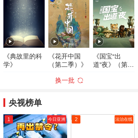
《典故里的科
《花开中国
《国宝“出
学》
（第二季）》
道”夜》（第二
季）
换一批
央视榜单
1
2
今日亚洲
法治在线