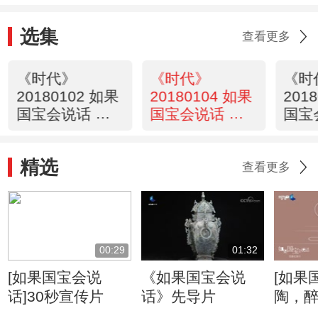
选集
查看更多
《时代》
《时代》
《时
20180102 如果
20180104 如果
201
国宝会说话 第
国宝会说话 第
国宝
一季 第二集
一季 第四集
一季
精选
查看更多
00:29
01:32
[如果国宝会说
《如果国宝会说
[如果
话]30秒宣传片
话》先导片
陶，醉
—— 