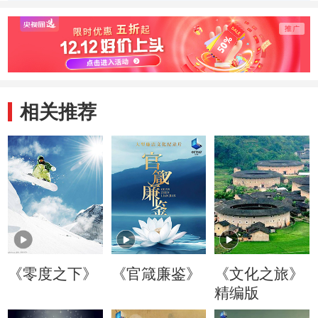
视频
相关推荐
《零度之下》
《官箴廉鉴》
《文化之旅》
精编版