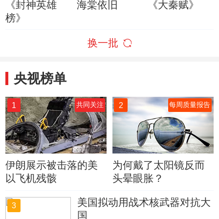
《封神英雄
海棠依旧
《大秦赋》
榜》
换一批
央视榜单
1
2
共同关注
每周质量报告
伊朗展示被击落的美
为何戴了太阳镜反而
以飞机残骸
头晕眼胀？
美国拟动用战术核武器对抗大
3
国