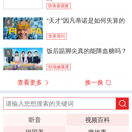
防务新观察
“天才”因凡蒂诺是如何失算的
4
世界周刊
饭后踮脚尖真的能降血糖吗？
5
职场健康课
查看更多
换一换
听音
视频百科