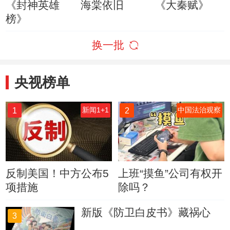
《封神英雄
海棠依旧
《大秦赋》
榜》
换一批
央视榜单
1
2
新闻1+1
中国法治观察
反制美国！中方公布5
上班“摸鱼”公司有权开
项措施
除吗？
新版《防卫白皮书》藏祸心
3