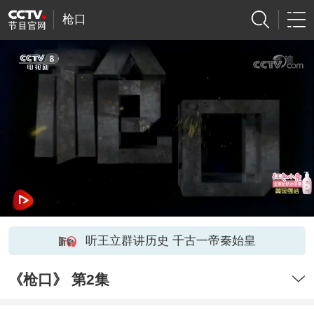
枪口
听王立群讲历史 千古一帝秦始皇
《枪口》 第2集