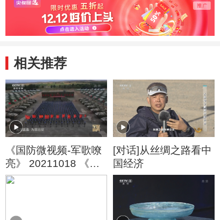
相关推荐
《国防微视频-军歌嘹
[对话]从丝绸之路看中
亮》 20211018 《中
国经济
国蓝盔》