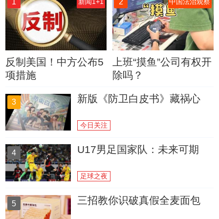
1
2
新闻1+1
中国法治观察
反制美国！中方公布5
上班“摸鱼”公司有权开
项措施
除吗？
新版《防卫白皮书》藏祸心
3
今日关注
U17男足国家队：未来可期
4
足球之夜
三招教你识破真假全麦面包
5