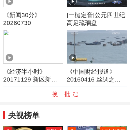
《新闻30分》
[一槌定音]公元四世纪
20260730
高足琉璃盘
《经济半小时》
《中国财经报道》
20171129 新区新坐
20160416 丝绸之路
标 兰州新区：成长中
上的好生意
换一批
的西北增长极
央视榜单