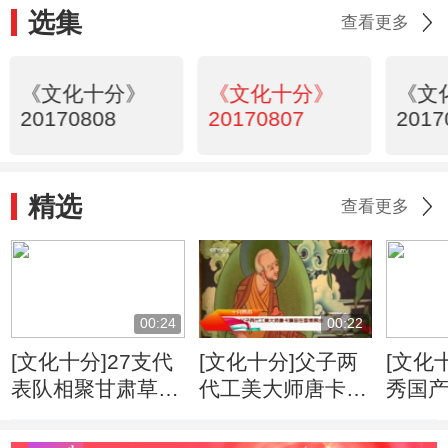
选集
查看更多
《文化十分》
《文化十分》
《文
20170808
20170807
2017
精选
查看更多
00:24
00:22
[文化十分]27支代
[文化十分]父子两
[文化
表队相聚甘肃草原
代工美大师唐卡精
秀国
锅庄舞演绎民俗风
品在国博展出
家新
情
局表