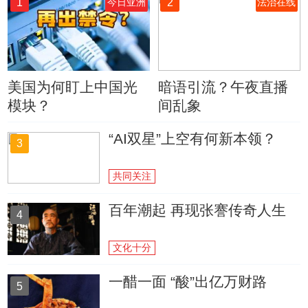
1
2
今日亚洲
法治在线
美国为何盯上中国光
暗语引流？午夜直播
模块？
间乱象
“AI双星”上空有何新本领？
3
共同关注
百年潮起 再现张謇传奇人生
4
文化十分
一醋一面 “酸”出亿万财路
5