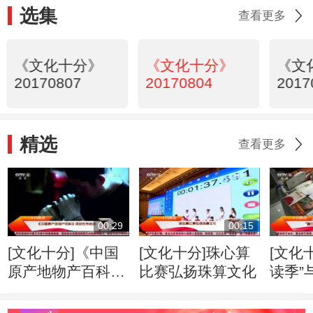
选集
查看更多
《文化十分》
《文化十分》
《文
20170807
20170804
2017
精选
查看更多
00:29
00:15
[文化十分]《中国
[文化十分]珠心算
[文化
原产地物产百科》
比赛弘扬珠算文化
读季”
项目在京启动
读书