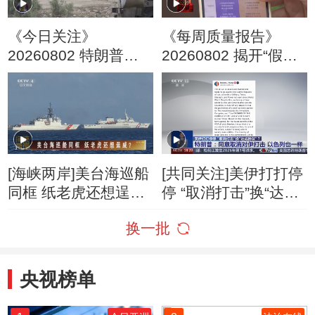
《今日关注》
《每周质量报告》
20260802 特朗普叫
20260802 揭开“假洋
停“最大规模”打击 伊
牌”的真面目
朗称摧毁美军F-35战
机
[海峡两岸]美台海巡船
[共同关注]美伊打打停
同框 纸老虎还想逞
停 “取消打击”换“达成
威？
协议”？特朗普：同意
换一批
取消对伊打击 以色列
也一样
央视榜单