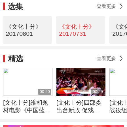
选集
查看更多
《文化十分》
《文化十分》
《文
20170801
20170731
2017
精选
查看更多
00:20
00:29
[文化十分]维和题
[文化十分]四部委
[文化
材电影《中国蓝
出台新政 促戏曲
战役
盔》即将上映
艺术进校园
战边创
斗精