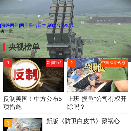
[海峡两岸]两岸警告日本 别碰台海红线
换一批
央视榜单
1
2
新闻1+1
中国法治观察
反制美国！中方公布5
上班“摸鱼”公司有权开
项措施
除吗？
新版《防卫白皮书》藏祸心
3