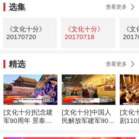
选集
查看更多
《文化十分》
《文化十分》
《文
20170720
20170718
2017
精选
查看更多
00:33
00:35
[文化十分]纪念建
[文化十分]中国人
[文化
军90周年 景泰蓝
民解放军建军90周
剧11
《和平欢歌》亮相
年主题展：铭记光
读《
全国政协礼堂
辉历史 传承红色