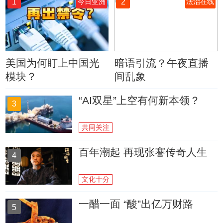
1
2
今日亚洲
法治在线
美国为何盯上中国光
暗语引流？午夜直播
模块？
间乱象
“AI双星”上空有何新本领？
3
共同关注
百年潮起 再现张謇传奇人生
4
文化十分
一醋一面 “酸”出亿万财路
5