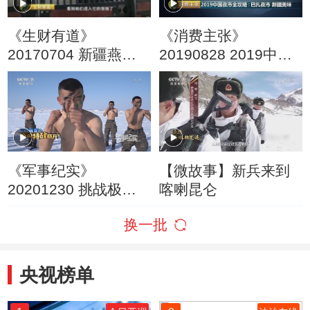
《生财有道》
《消费主张》
20170704 新疆燕儿
20190828 2019中国
窝：古树下的生态财
夜市全攻略：巴扎夜
富
市 新疆美味
《军事纪实》
【微故事】新兵来到
20201230 挑战极寒
喀喇昆仑
的“天山特战精兵”
换一批
央视榜单