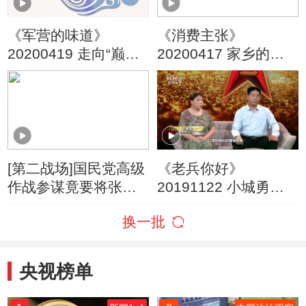
《军营的味道》
《消费主张》
20200419 走向“巅
20200417 家乡的味
峰”的较量
道：自然入妙河北菜
[第二战场]国民党高级
《老兵你好》
作战参谋竟要将张家
20191122 小城勇士
口作战计划送给共产
——无极英雄吕保民
换一批
党
央视榜单