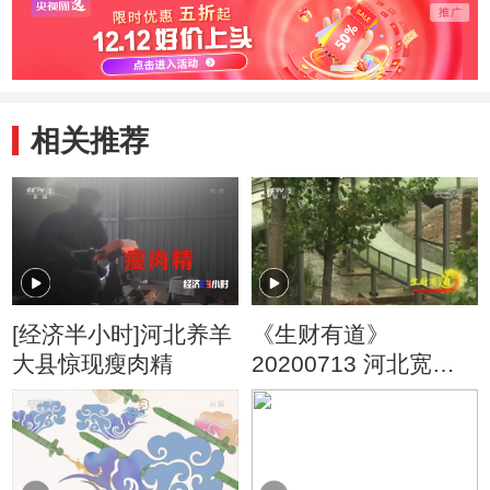
相关推荐
[经济半小时]河北养羊
《生财有道》
大县惊现瘦肉精
20200713 河北宽
城：夏日旅游忙 山水
著文章