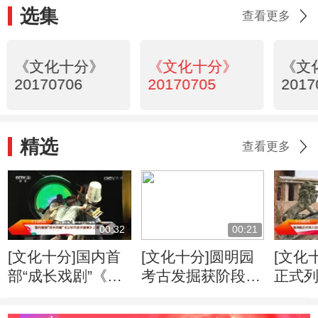
选集
查看更多
《文化十分》
《文化十分》
《文
20170706
20170705
2017
精选
查看更多
00:32
00:21
[文化十分]国内首
[文化十分]圆明园
[文化
部“成长戏剧”《山
考古发掘获阶段性
正式
羊不吃天堂草》上
进展 出土文物达5
名录 
演
万余件
产总数