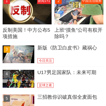
1
2
新闻1+1
中国法治观察
反制美国！中方公布5
上班“摸鱼”公司有权开
项措施
除吗？
新版《防卫白皮书》藏祸心
3
今日关注
U17男足国家队：未来可期
4
足球之夜
三招教你识破真假全麦面包
5