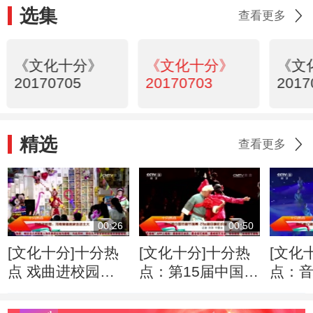
选集
查看更多
《文化十分》
《文化十分》
《文
20170705
20170703
2017
精选
查看更多
00:26
00:50
[文化十分]十分热
[文化十分]十分热
[文化
点 戏曲进校园：
点：第15届中国戏
点：
河南豫剧名家走进
剧节落幕 27台剧
《鸟巢
北大
目精彩纷呈
立方