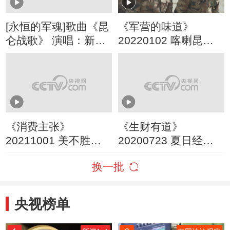
[永恒的军魂]歌曲《昆
《军营的味道》
仑战歌》 演唱：新疆
20220102 喀喇昆仑
军区文艺轻骑队
女军医
《消费主张》
《生财有道》
20211001 美不胜收
20200723 夏日经济
中国湖（一）：新疆
系列——新疆博湖：
换一批
赛里木湖
鱼肥 水美 人惬意
央视榜单