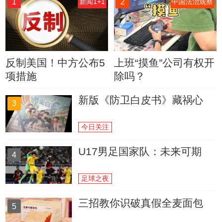
1
2
新闻1+1
中国法治观察
反制美国！中方公布5
上班“摸鱼”公司有权开
项措施
除吗？
新版《防卫白皮书》藏祸心
3
今日关注
U17男足国家队：未来可期
4
足球之夜
三招教你识破真假全麦面包
5