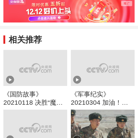
相关推荐
《国防故事》
《军事纪实》
20210118 决胜“魔鬼
20210304 加油！特
周”（1）
战女兵