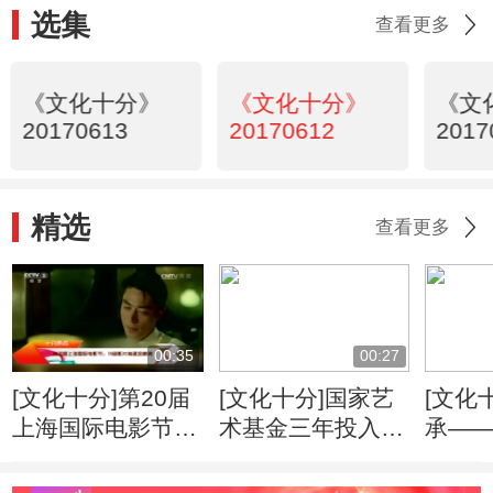
选集
查看更多
《文化十分》
《文化十分》
《文
20170613
20170612
2017
精选
查看更多
00:35
00:27
[文化十分]第20届
[文化十分]国家艺
[文化
上海国际电影节：
术基金三年投入20
承—
14部影片角逐金爵
亿元 11亿元用于
艺：“
奖
支持艺术创作
现中