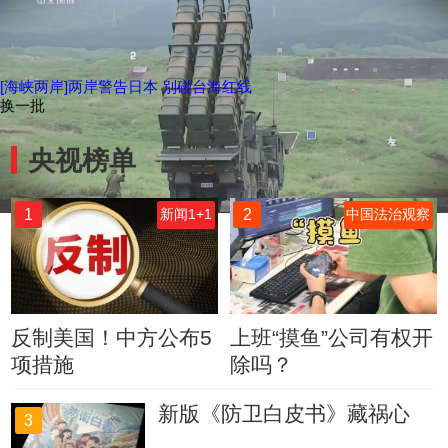
[海峡两岸]两岸警告日本 别碰台海红线
换一批
央视榜单
1
2
新闻1+1
中国法治观察
反制美国！中方公布5
上班“摸鱼”公司有权开
项措施
除吗？
新版《防卫白皮书》藏祸心
3