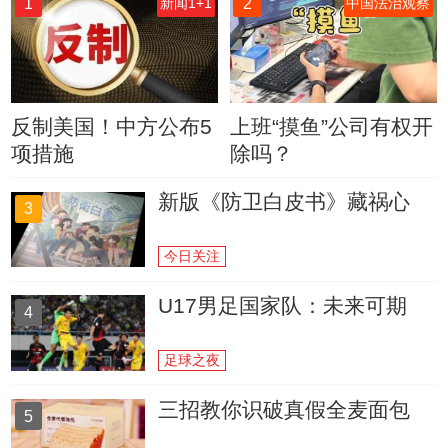
1
2
新闻1+1
中国法治观察
反制美国！中方公布5
上班“摸鱼”公司有权开
项措施
除吗？
新版《防卫白皮书》藏祸心
3
今日关注
U17男足国家队：未来可期
4
足球之夜
三招教你识破真假全麦面包
5