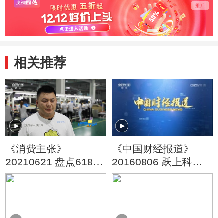
扶贫
相关推荐
《消费主张》
《中国财经报道》
20210621 盘点618，
20160806 跃上科技
这些爆款你抢到了
制高点
吗？（上）