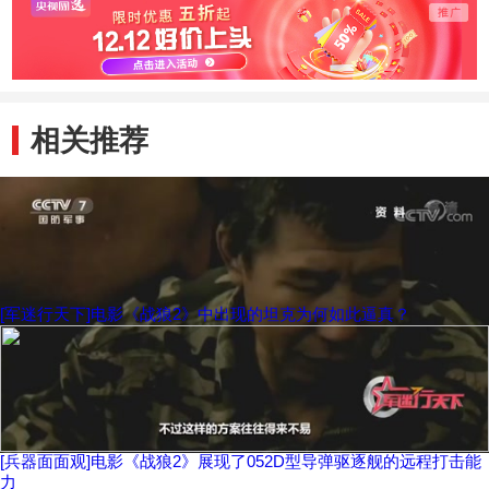
相关推荐
[军迷行天下]电影《战狼2》中出现的坦克为何如此逼真？
[兵器面面观]电影《战狼2》展现了052D型导弹驱逐舰的远程打击能
力