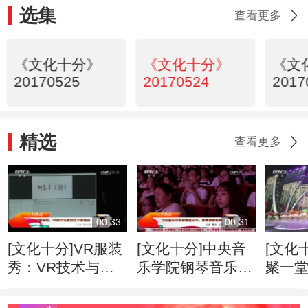
选集
查看更多
《文化十分》
《文化十分》
《文
20170525
20170524
2017
精选
查看更多
00:33
00:31
[文化十分]VR服装
[文化十分]中央音
[文化
秀：VR技术与造
乐学院钢琴音乐
聚一堂
型艺术相结合
节：聚焦钢琴教育
儿童