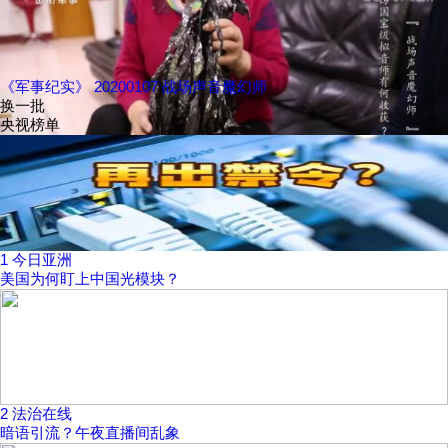
《军事纪实》 20200107 战场声音魔幻师
换一批
央视榜单
1
今日亚洲
美国为何盯上中国光模块？
2
法治在线
暗语引流？午夜直播间乱象