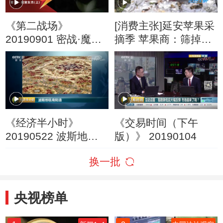
《第二战场》
[消费主张]延安苹果采
20190901 密战·魔窟
摘季 苹果商：筛掉次
女杰（上）
果 保证优果优价！
《经济半小时》
《交易时间（下午
20190522 波斯地毯
版）》 20190104
南阳造
换一批
央视榜单