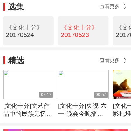
选集
查看更多
《文化十分》
《文化十分》
《文
20170524
20170523
2017
精选
查看更多
07:17
00:57
[文化十分]文艺作
[文化十分]央视“六
[文化
品中的民族记忆
一”晚会今晚播出
影扎堆
《白毛女》：共同
融合“一带一路”元
合家
的民族记忆 不朽
素