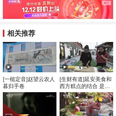
的时代经典
相关推荐
[一槌定音]赵望云农人
[生财有道]延安美食和
暮归手卷
西方糕点的结合 是不
是很让人惊艳？