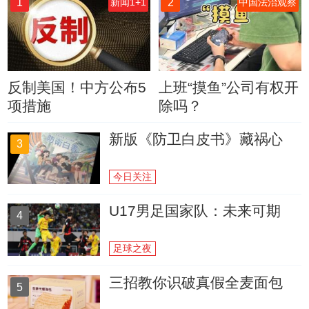
1
2
新闻1+1
中国法治观察
反制美国！中方公布5
上班“摸鱼”公司有权开
项措施
除吗？
新版《防卫白皮书》藏祸心
3
今日关注
U17男足国家队：未来可期
4
足球之夜
三招教你识破真假全麦面包
5