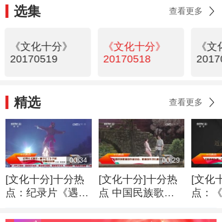
选集
查看更多
《文化十分》
《文化十分》
《文
20170519
20170518
2017
精选
查看更多
00:34
00:29
[文化十分]十分热
[文化十分]十分热
[文化
点：纪录片《遇见
点 中国民族歌剧
点：
·橘子红了》开机
创作座谈会：歌剧
一季落
品牌农业与文化旅
创作须扎根人民
传播