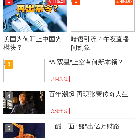
1
2
今日亚洲
法治在线
美国为何盯上中国光
暗语引流？午夜直播
模块？
间乱象
“AI双星”上空有何新本领？
3
共同关注
百年潮起 再现张謇传奇人生
4
文化十分
一醋一面 “酸”出亿万财路
5