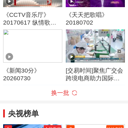
《CCTV音乐厅》
《天天把歌唱》
20170617 纵情歌唱·
20180702
刘欢演唱会
《新闻30分》
[交易时间]聚焦广交会
20260730
跨境电商助力国际市
场 “一带一路”沿线成
换一批
企业布局重点
央视榜单