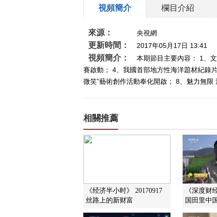
視頻簡介
欄目介紹
來源：
央視網
更新時間：
2017年05月17日 13:41
視頻簡介：
本期節目主要內容： 1、
賽啟動； 4、我國首部地方性海洋題材紀錄片
微笑”藝術創作活動奉化開啟； 8、魅力無限 
相關推薦
《经济半小时》 20170917
《深度财经》
丝路上的新财富
国田里中