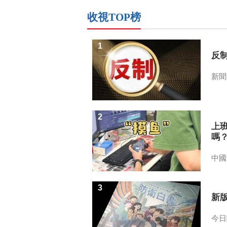
收視TOP榜
1
反
新聞
2
上
嗎
中國
3
新
今日