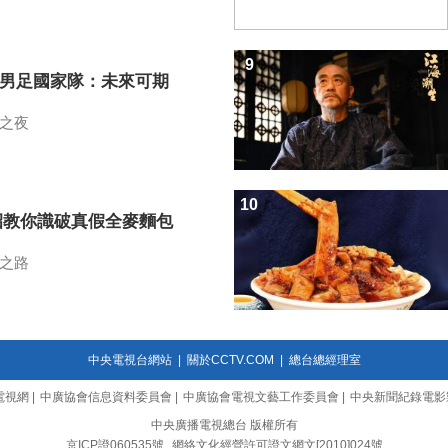
9
7男足國家隊：未來可期
之夜
10
招教你識破真假全麥麵包
之路
中央電視台網站
|
關於CCTV.COM
|
總台總經理室
電視網
|
中廣協會信息資料委員會
|
中廣協會電視文藝工作委員會
|
中央新聞紀錄電影
中央廣播電視總台 版權所有
京ICP證060535號
網絡文化經營許可證文網文[2010]024號