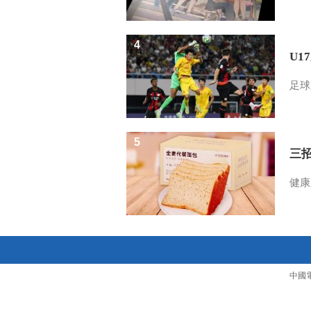
4
U1
足球
5
三
健康
中國