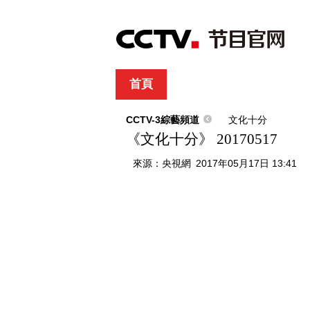
首頁
直播
節目單
綜合
新聞
財經
綜藝
中文國際
體
CCTV-3綜藝頻道
文化十分
《文化十分》 20170517
來源：
央視網
2017年05月17日 13:41