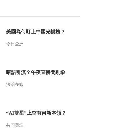
2017-05-02 13:22:17
《文化十分》 20170501
美國為何盯上中國光模塊？
2017-05-01 12:38:09
今日亞洲
《文化十分》 20170428
暗語引流？午夜直播間亂象
2017-04-28 13:45:09
法治在線
《文化十分》 20170427
2017-04-27 12:27:46
“AI雙星”上空有何新本領？
《文化十分》 20170426
共同關注