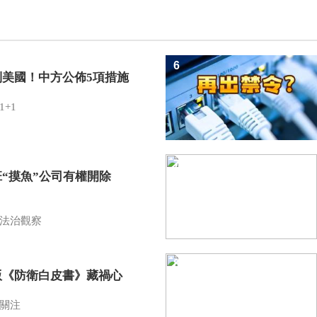
6
制美國！中方公佈5項措施
1+1
7
班“摸魚”公司有權開除
？
法治觀察
8
版《防衛白皮書》藏禍心
關注