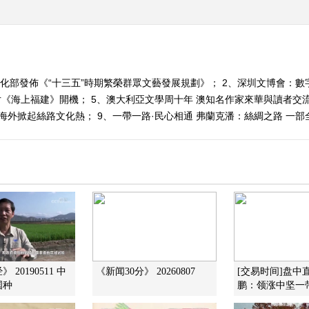
文化部發佈《“十三五”時期繁榮群眾文藝發展規劃》； 2、深圳文博會：數
《海上福建》開機； 5、澳大利亞文學周十年 澳知名作家來華與讀者交流；
海外掀起絲路文化熱； 9、一帶一路·民心相通 弗蘭克潘：絲綢之路 一部全新
 20190511 中
《新闻30分》 20260807
[交易时间]盘中
国种
鹏：领涨中坚一带