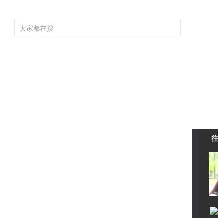
頻道大全
欄目大全
片庫
4K專區
聽
育
電影
國防軍事
電視劇
紀錄
科教
戲曲
社會與法
少
往