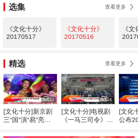
选集
查看更多
《文化十分》
《文化十分》
《文
20170517
20170516
2017
精选
查看更多
00:32
00:24
[文化十分]新京剧
[文化十分]电视剧
[文化
三“国”演“易”亮相
《一马三司令》讲
公布2
国图
述鲁中抗战传奇
家美
捐赠