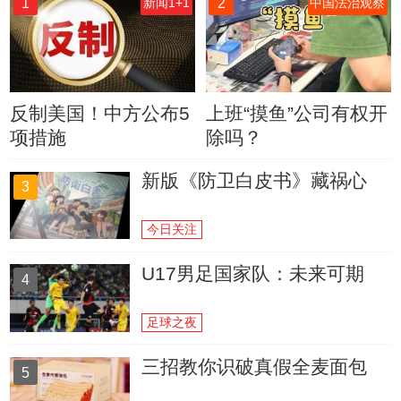
1
2
新闻1+1
中国法治观察
反制美国！中方公布5
上班“摸鱼”公司有权开
项措施
除吗？
新版《防卫白皮书》藏祸心
3
今日关注
U17男足国家队：未来可期
4
足球之夜
三招教你识破真假全麦面包
5