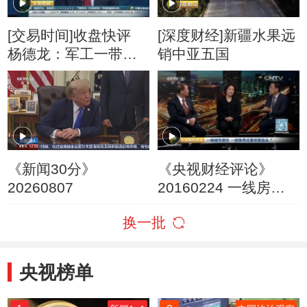
[交易时间]收盘快评
[深度财经]新疆水果远
杨德龙：军工一带一
销中亚五国
路受益于政策利好 有
望成为全年主题
《新闻30分》
《央视财经评论》
20260807
20160224 一线房价
一枝独秀还是短暂抬
换一批
头？
央视榜单