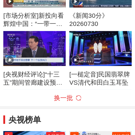
[市场分析室]新投向看
《新闻30分》
辉煌中国：“一带一
20260730
路”打开中国基建军团
业绩增长空间
[央视财经评论]“十三
[一槌定音]民国翡翠牌
五”期间管廊建设预计
VS清代和田白玉耳坠
年新增2000公里
换一批
央视榜单