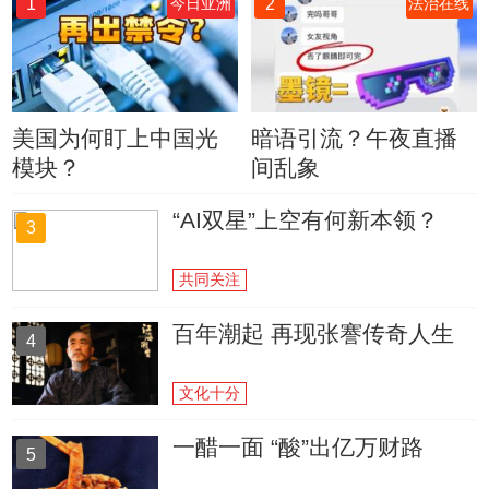
1
2
今日亚洲
法治在线
美国为何盯上中国光
暗语引流？午夜直播
模块？
间乱象
“AI双星”上空有何新本领？
3
共同关注
百年潮起 再现张謇传奇人生
4
文化十分
一醋一面 “酸”出亿万财路
5