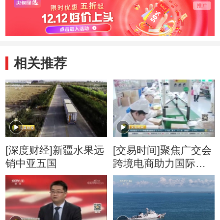
相关推荐
[深度财经]新疆水果远
[交易时间]聚焦广交会
销中亚五国
跨境电商助力国际市
场 “一带一路”沿线成
企业布局重点