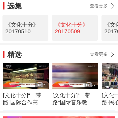
选集
查看更多
《文化十分》
《文化十分》
《文
20170510
20170509
2017
精选
查看更多
00:29
00:27
[文化十分]“一带一
[文化十分]“一带一
[文化
路”国际合作高峰
路”国际音乐教育
路·民
论坛举行“智库交
联盟成立
欧班
流”平行主题会议
国“信义