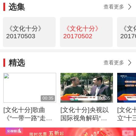
选集
查看更多
《文化十分》
《文化十分》
《文
20170503
20170502
2017
精选
查看更多
00:35
00:35
[文化十分]歌曲
[文化十分]央视以
[文化
《“一带一路”走起
国际视角解码“一
立“十
来》发布
带一路”
化发
要目