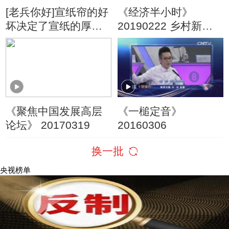
[老兵你好]宣纸帘的好
《经济半小时》
坏决定了宣纸的厚度
20190222 乡村新改
与均匀度
革 浏阳宅基地流转破
冰
《聚焦中国发展高层
《一槌定音》
论坛》 20170319
20160306
换一批
央视榜单