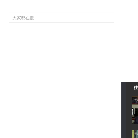
頻道大全
欄目大全
片庫
4K專區
聽
育
電影
國防軍事
電視劇
紀錄
科教
戲曲
社會與法
少
往