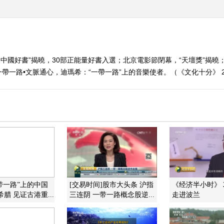
6“中國好書”揭曉，30部正能量好書入選；北京電影節閉幕，“天壇獎”揭
一路•文脈通心，迪瑪希：“一帶一路”上的音樂使者。（《文化十分》 201
一带一路”上的中国
[交易时间]股市大头条 沪指
《经济半小时》 20
腊 见证古港重...
三连阴 一带一路概念股逆...
走进波兰