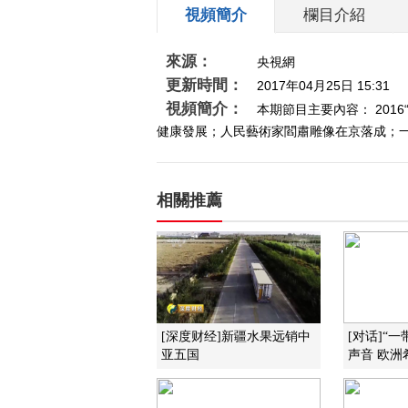
視頻簡介
欄目介紹
來源：
央視網
更新時間：
2017年04月25日 15:31
視頻簡介：
本期節目主要內容： 201
健康發展；人民藝術家閻肅雕像在京落成；一帶
相關推薦
[深度财经]新疆水果远销中
[对话]“
亚五国
声音 欧洲希