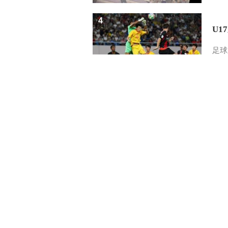
4
U1
足球
5
三
健康
中國
網上傳