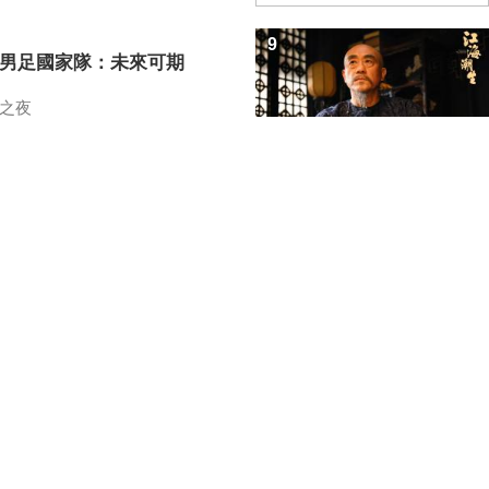
9
7男足國家隊：未來可期
之夜
10
招教你識破真假全麥麵包
之路
中央電視台網站
|
關於CCTV.COM
|
總台總經理室
電視網
|
中廣協會信息資料委員會
|
中廣協會電視文藝工作委員會
|
中央新聞紀錄電影
中央廣播電視總台 版權所有
京ICP證060535號
網絡文化經營許可證文網文[2010]024號
播視聽節目許可證號 0102004 新出網證（京）字098號
中國互聯網視聽節目服務自