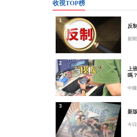
收視TOP榜
1
反
新聞
2
上
嗎
中國
3
新
今日