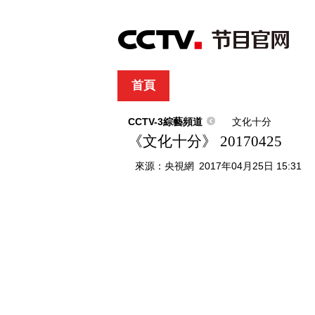
首頁
直播
節目單
綜合
新聞
財經
綜藝
中文國際
體
CCTV-3綜藝頻道
文化十分
《文化十分》 20170425
來源：
央視網
2017年04月25日 15:31