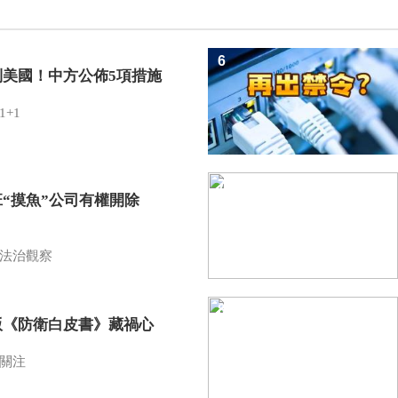
6
制美國！中方公佈5項措施
1+1
7
班“摸魚”公司有權開除
？
法治觀察
8
版《防衛白皮書》藏禍心
關注