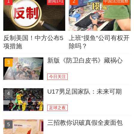
1
2
新闻1+1
中国法治观察
反制美国！中方公布5
上班“摸鱼”公司有权开
项措施
除吗？
新版《防卫白皮书》藏祸心
3
今日关注
U17男足国家队：未来可期
4
足球之夜
三招教你识破真假全麦面包
5