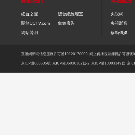
關於我們
業務概況
總台之聲
總台總經理室
央視網
關於CCTV.com
象舞廣告
央視影音
網站聲明
移動傳媒
互聯網新聞信息服務許可證10120170003
網上傳播視聽節目許可證號01
京ICP證060535號
京ICP備06036302號-2
京ICP備10003349號
京IC