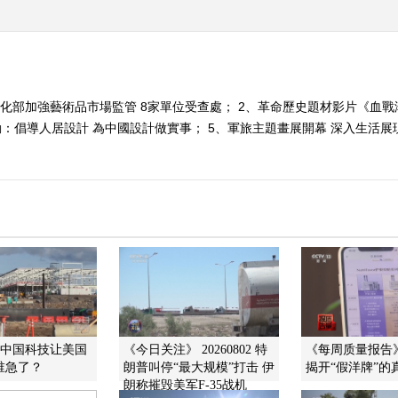
文化部加強藝術品市場監管 8家單位受查處； 2、革命歷史題材影片《血戰
：倡導人居設計 為中國設計做實事； 5、軍旅主題畫展開幕 深入生活展
]中国科技让美国
《今日关注》 20260802 特
《每周质量报告》 2
 谁急了？
朗普叫停“最大规模”打击 伊
揭开“假洋牌”的
朗称摧毁美军F-35战机