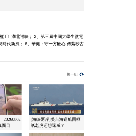
2017-03-23 12:22:16
《文化十分》 20170322
湘江》湖北巡映； 3、第三屆中國大學生微電
現時代新風； 6、華健：守一方匠心 傳紫砂古
2017-03-22 12:34:13
《文化十分》 20170321
換一組
2017-03-21 12:28:12
《文化十分》 20170316
2017-03-16 12:33:58
0260802
[海峡两岸]美台海巡船同框
真面目
纸老虎还想逞威？
《文化十分》 20170315