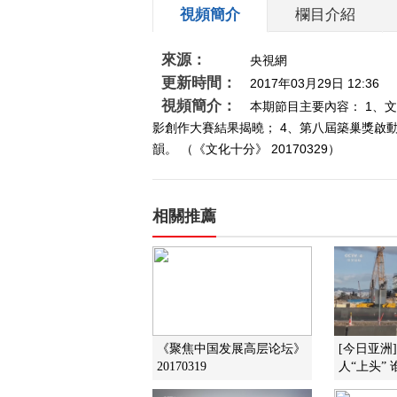
視頻簡介
欄目介紹
來源：
央視網
更新時間：
2017年03月29日 12:36
視頻簡介：
本期節目主要內容： 1、
影創作大賽結果揭曉； 4、第八屆築巢獎啟動
韻。 （《文化十分》 20170329）
相關推薦
《聚焦中国发展高层论坛》
[今日亚洲
20170319
人“上头”