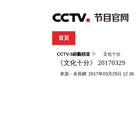
首頁
直播
節目單
綜合
新聞
財經
綜藝
中文國際
體
CCTV-3綜藝頻道
文化十分
《文化十分》 20170329
來源：
央視網
2017年03月29日 12:36