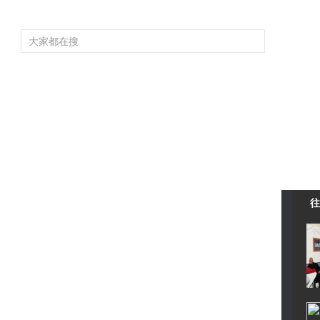
頻道大全
欄目大全
片庫
4K專區
聽
育
電影
國防軍事
電視劇
紀錄
科教
戲曲
社會與法
少
往