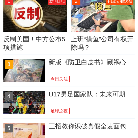
1
2
新闻1+1
中国法治观察
反制美国！中方公布5
上班“摸鱼”公司有权开
项措施
除吗？
新版《防卫白皮书》藏祸心
3
今日关注
U17男足国家队：未来可期
4
足球之夜
三招教你识破真假全麦面包
5