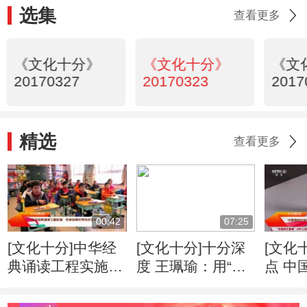
选集
查看更多
《文化十分》
《文化十分》
《文
20170327
20170323
2017
精选
查看更多
00:42
07:25
[文化十分]中华经
[文化十分]十分深
[文化
典诵读工程实施
度 王珮瑜：用“非
点 中
传承发展优秀传统
主流”的方式传播
周：
文化
京剧
现多